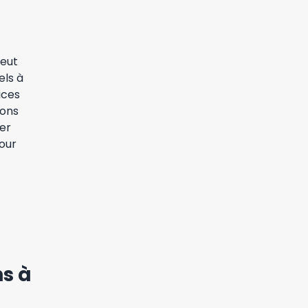
peut
els à
ices
ions
ser
our
ns à