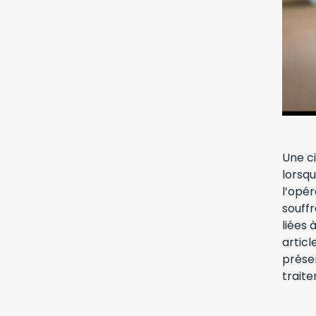
Une ci
lorsqu
l’opé
souffr
liées
articl
présen
traite