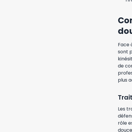
Com
do
Face à
sont p
kinési
de cor
profes
plus a
Trai
Les tr
défens
rôle e
douce,