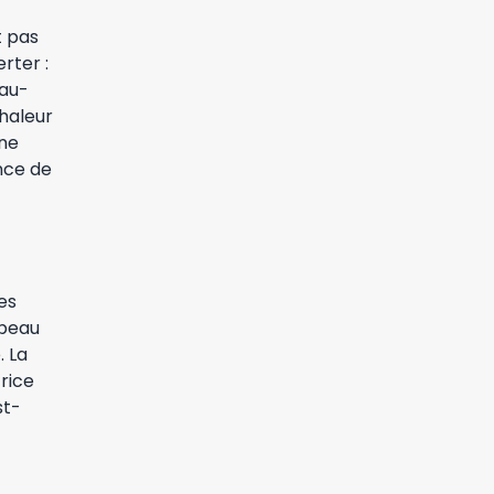
t pas
rter :
 au-
haleur
one
nce de
es
 peau
 La
rice
st-