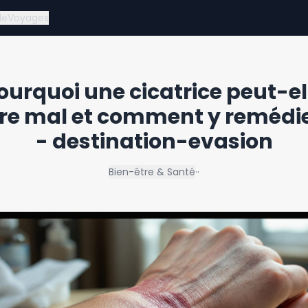
de
Voyages
ourquoi une cicatrice peut-el
ire mal et comment y remédie
- destination-evasion
Bien-être & Santé
·
·