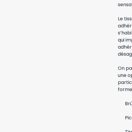
sensat
Le tis
adhér
s’habi
qui im
adhér
désagr
On par
une op
partic
formes
Brû
Pi
Ti