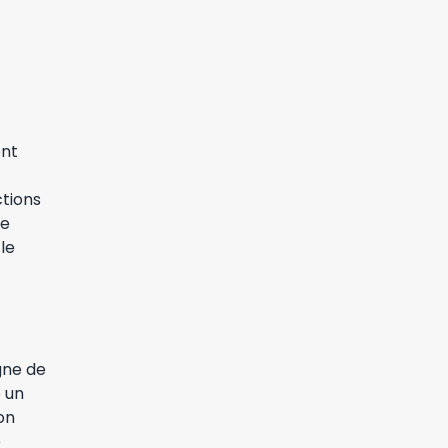
ent
ctions
re
le
gne de
e un
on
e