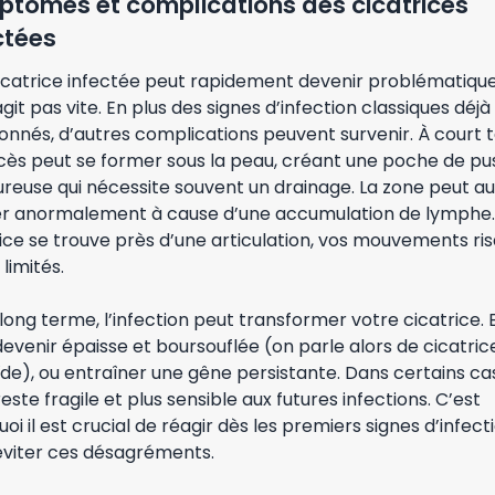
tômes et complications des cicatrices
ctées
icatrice infectée peut rapidement devenir problématique
git pas vite. En plus des signes d’infection classiques déjà
onnés, d’autres complications peuvent survenir. À court 
cès peut se former sous la peau, créant une poche de pu
reuse qui nécessite souvent un drainage. La zone peut au
er anormalement à cause d’une accumulation de lymphe. 
ice se trouve près d’une articulation, vos mouvements ri
 limités.
 long terme, l’infection peut transformer votre cicatrice. E
evenir épaisse et boursouflée (on parle alors de cicatric
de), ou entraîner une gêne persistante. Dans certains cas
este fragile et plus sensible aux futures infections. C’est
oi il est crucial de réagir dès les premiers signes d’infect
éviter ces désagréments.