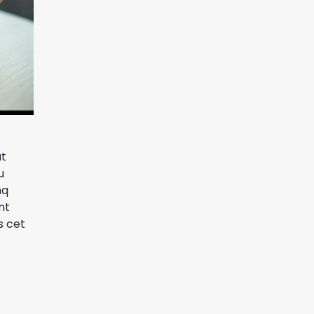
ut
u
nq
nt
s cet