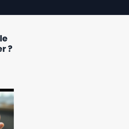
le
r ?