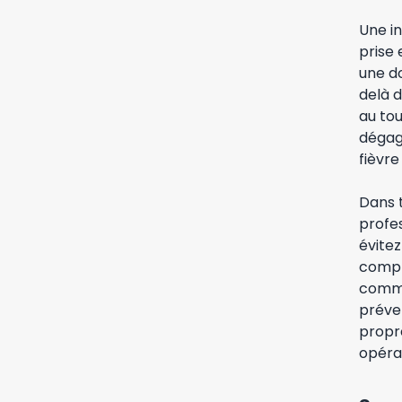
Une in
prise 
une do
delà d
au to
dégag
fièvr
Dans 
profes
évitez
compl
comme
préven
propr
opéra