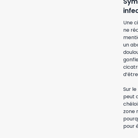
Symp
infe
Une c
ne réa
menti
un ab
doulou
gonfl
cicatr
d’être
Sur le
peut d
chéloï
zone r
pourqu
pour 