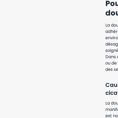
Pou
do
La dou
adhére
enviro
désag
soign
Dans c
ou de
des s
Caus
cicat
La dou
manife
est n