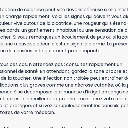
fection de cicatrice peut vite devenir sérieuse si elle n’es
en charge rapidement. Voici les signes qui doivent vous ale
uleur vive autour de la cicatrice, une rougeur qui s’étend
es bords, un gonflement inhabituel ou une sensation de c
ucher. Si vous remarquez un écoulement de pus ou si la z
e une mauvaise odeur, c’est un signal d’alarme. La prése
e ou de nausées est également préoccupante.
tous ces cas, n’attendez pas : consultez rapidement un
sionnel de santé. En attendant, gardez la zone propre et
 de la toucher. Une infection non traitée peut entraîner d
ications plus graves comme une nécrose cutanée, où la
nce à se décomposer par manque d’irrigation sanguine.
tion reste la meilleure approche : maintenez votre cicat
e et protégée, et suivez scrupuleusement les conseils po
toires de votre médecin.