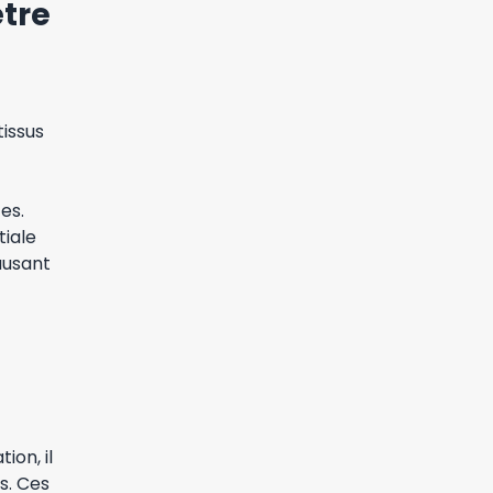
être
tissus
es.
tiale
ausant
ion, il
s. Ces