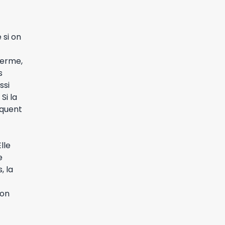
 si on
terme,
s
ssi
Si la
squent
lle
e
, la
ion