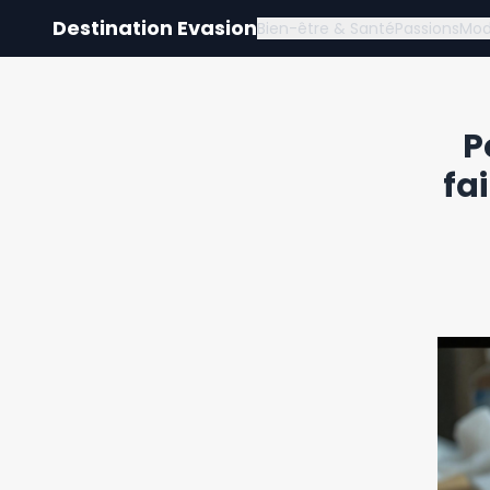
Destination Evasion
Bien-être & Santé
Passions
Mo
P
fa