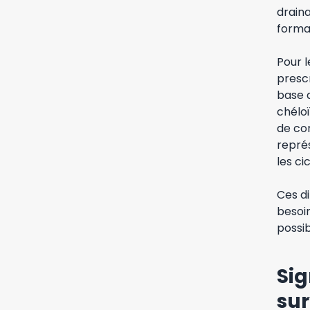
draina
forma
Pour l
presc
base d
chéloï
de cor
repré
les ci
Ces d
besoi
possib
Sig
sur