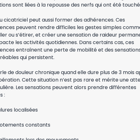
ions sont liées à la repousse des nerfs qui ont été touché
su cicatriciel peut aussi former des adhérences. Ces
ences peuvent rendre difficiles les gestes simples comm
ller ou s’étirer, et créer une sensation de raideur perma
pacte les activités quotidiennes. Dans certains cas, ces
ences entraînent une perte de mobilité et des sensation
éables qui persistent.
le de douleur chronique quand elle dure plus de 3 mois a
ération. Cette situation n’est pas rare et mérite une att
ulière. Les sensations peuvent alors prendre différentes
 :
lures localisées
cotements constants
raillements lors des mouvements