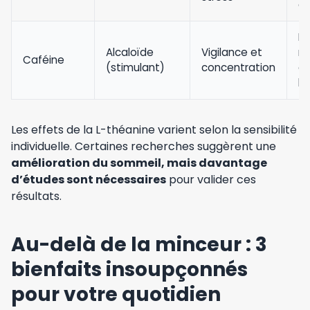
on
Bl
Alcaloïde
Vigilance et
ré
Caféine
(stimulant)
concentration
d
l’
Les effets de la L-théanine varient selon la sensibilité
individuelle. Certaines recherches suggèrent une
amélioration du sommeil, mais davantage
d’études sont nécessaires
pour valider ces
résultats.
Au-delà de la minceur : 3
bienfaits insoupçonnés
pour votre quotidien