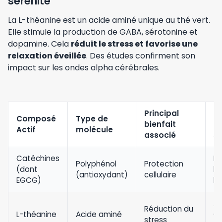
sérénité
La L-théanine est un acide aminé unique au thé vert.
Elle stimule la production de GABA, sérotonine et
dopamine. Cela
réduit le stress et favorise une
relaxation éveillée
. Des études confirment son
impact sur les ondes alpha cérébrales.
Principal
M
Composé
Type de
bienfait
d’
Actif
molécule
associé
si
Catéchines
Ne
Polyphénol
Protection
(dont
le
(antioxydant)
cellulaire
EGCG)
li
A
Réduction du
L-théanine
Acide aminé
G
stress