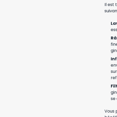
Il est
suivan
La
ess
Râ
fin
gin
In
env
sur
ref
Fil
gi
se 
Vous p