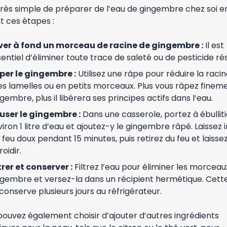
 très simple de préparer de l’eau de gingembre chez soi e
t ces étapes :
ver à fond un morceau de racine de gingembre :
Il est
entiel d’éliminer toute trace de saleté ou de pesticide rés
per le gingembre :
Utilisez une râpe pour réduire la raci
es lamelles ou en petits morceaux. Plus vous râpez fineme
gembre, plus il libérera ses principes actifs dans l’eau.
fuser le gingembre :
Dans une casserole, portez à ébullit
iron 1 litre d’eau et ajoutez-y le gingembre râpé. Laissez 
 feu doux pendant 15 minutes, puis retirez du feu et laisse
roidir.
trer et conserver :
Filtrez l’eau pour éliminer les morceau
ngembre et versez-la dans un récipient hermétique. Cett
conserve plusieurs jours au réfrigérateur.
ouvez également choisir d’ajouter d’autres ingrédients