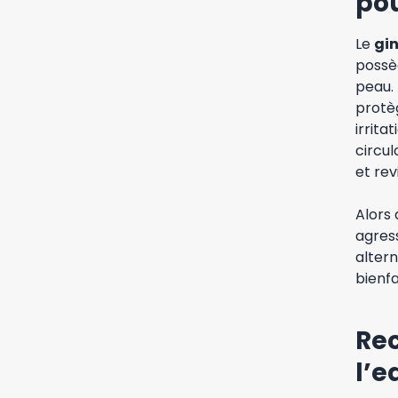
pou
Le
gi
possèd
peau. 
protèg
irrita
circul
et revi
Alors 
agress
altern
bienfa
Rec
l’