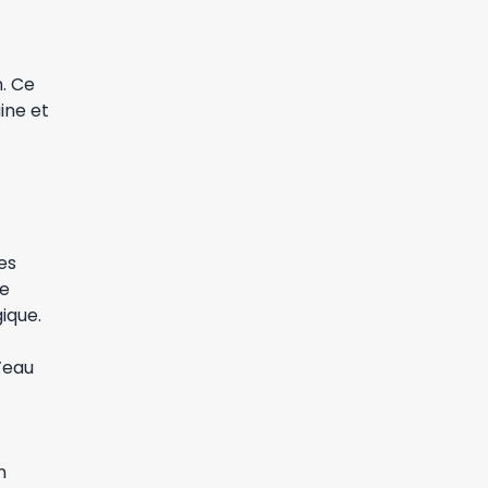
. Ce
ine et
es
de
ique.
’eau
n