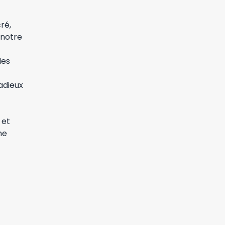
ré,
 notre
les
radieux
 et
ne