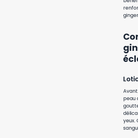
bénéfi
renfor
ginge
Com
gi
écl
Loti
Avant
peau a
goutt
délica
yeux. 
sangu