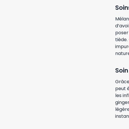
Soin
Mélan
d’avoi
poser
tiède.
impure
nature
Soin
Grâce
peut ê
les i
gingem
légère
instan