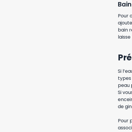
Bain
Pour o
ajoute
bain r
laisse
Pré
Si l’e
types 
peau p
Si vou
encei
de gi
Pour p
associ