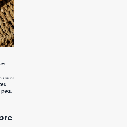
les
 aussi
tes
e peau
bre