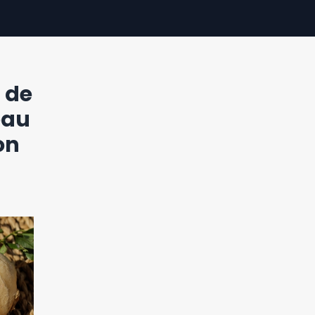
s de
eau
on