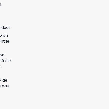
n
iduel.
ne en
nt le
ion
infuser
z
x de
e eau