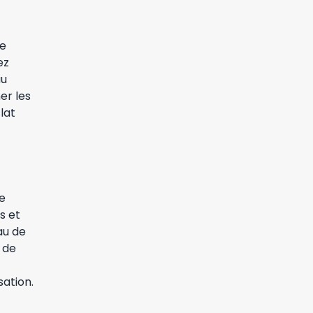
re
ez
au
er les
lat
e
s et
au de
 de
sation.