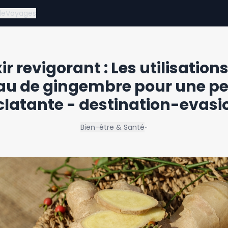
de
Voyages
xir revigorant : Les utilisation
eau de gingembre pour une p
clatante - destination-evasi
Bien-être & Santé
·
·