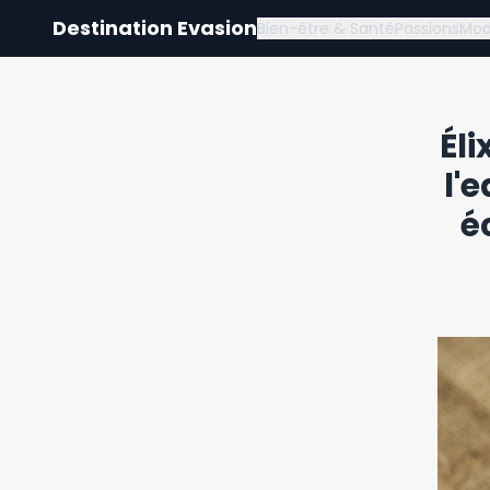
Destination Evasion
Bien-être & Santé
Passions
Mo
Éli
l'
é